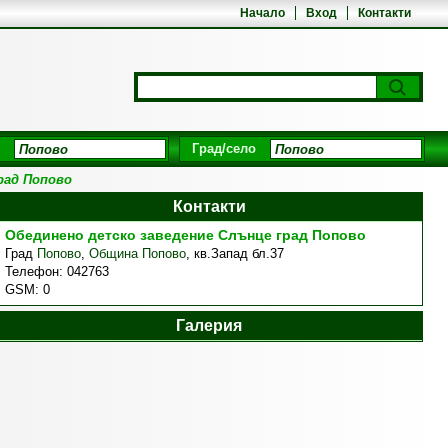
Начало
Вход
Контакти
Град/село
рад Попово
Контакти
Обединено детско заведение Слънце град Попово
Град
Попово
,
Община Попово
,
кв.Запад бл.37
Телефон:
042763
GSM:
0
Галерия