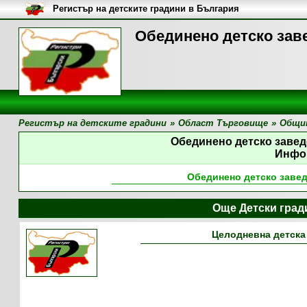
Регистър на детските градини в България
Обединено детско зав
Регистър на детските градини
»
Област Търговище
»
Общи
Обединено детско заве
Инфо
Обединено детско заве
Още Детски град
Целодневна детска