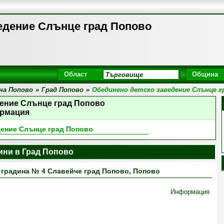
едение Слънце град Попово
Област
Община
на Попово
»
Град Попово
»
Обединено детско заведение Слънце г
дение Слънце град Попово
рмация
дение Слънце град Попово
ини в Град Попово
 градина № 4 Славейче град Попово, Попово
Информация