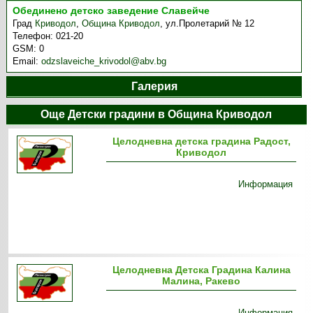
Обединено детско заведение Славейче
Град
Криводол
,
Община Криводол
,
ул.Пролетарий № 12
Телефон:
021-20
GSM:
0
Email:
odzslaveiche_krivodol@abv.bg
Галерия
Още Детски градини в Община Криводол
Целодневна детска градина Радост,
Криводол
Информация
Целодневна Детска Градина Калина
Малина, Ракево
Информация