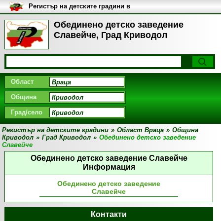
Регистър на детските градини в
България
Обединено детско заведение
Славейче, Град Криводол
Област
Община
Град/село
Регистър на детските градини
»
Област Враца
»
Община
Криводол
»
Град Криводол
»
Обединено детско заведение
Славейче
Обединено детско заведение Славейче
Информация
Обединено детско заведение
Славейче
Контакти