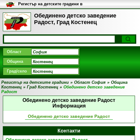
Регистър на детските градини в
България
Обединено детско заведение
Радост, Град Костенец
Област
Община
Град/село
Регистър на детските градини
»
Област София
»
Община
Костенец
»
Град Костенец
»
Обединено детско заведение
Радост
Обединено детско заведение Радост
Информация
Обединено детско заведение Радост
Контакти
Обединено детско заведение Радост