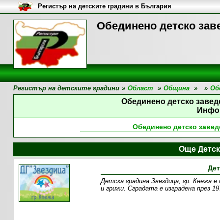
Регистър на детските градини в България
Обединено детско зав
Регистър на детските градини
»
Област
»
Община
»
»
Об
Обединено детско завед
Инфо
Обединено детско завед
Още Детск
Дет
Детска градина Звездица, гр. Кнежа е
и грижи. Сградата е изградена през 19