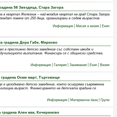
радина 58 Звездица, Стара Загора
а в квартал Железник – най-младия квартал на град Стара Загора.
леждат повече от 250 деца, организирани в седем възрастов
Информация
Мисия и визия
Екип
ка градина Дора Габе, Мирково
ово е престижно детско заведение със собствен имидж и
дучилищното възпитание. Финансира се с общински средства.
Информация
Галерия
Занимания
Екип
Визия
 градина Осми март, Търговище
 е целодневно детско заведение, което осигурява съвременна
училищна възраст. Финансирането на детската градина се
Информация
Материална база
Групи
а градина Ален мак, Кочериново