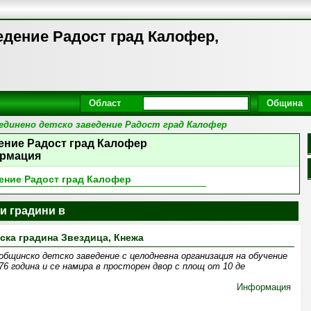
едение Радост град Калофер,
Област
Община
единено детско заведение Радост град Калофер
ение Радост град Калофер
рмация
ение Радост град Калофер
и градини в
ска градина Звездица, Кнежа
 общинско детско заведение с целодневна организация на обучение
76 година и се намира в просторен двор с площ от 10 де
Информация