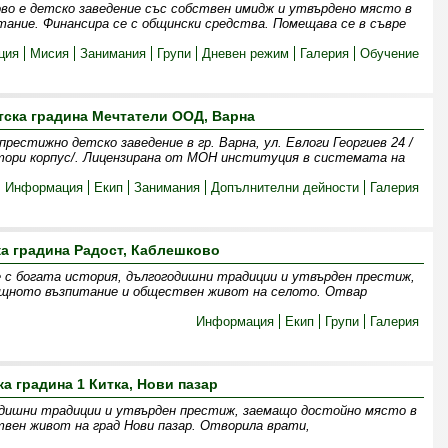
ово е детско заведение със собствен имидж и утвърдено място в
ание. Финансира се с общински средства. Помещава се в съвре
ция
Мисия
Занимания
Групи
Дневен режим
Галерия
Обучение
тска градина Мечтатели ООД, Варна
естижно детско заведение в гр. Варна, ул. Евлоги Георгиев 24 /
тори корпус/. Лицензирана от МОН институция в системата на
Информация
Екип
Занимания
Допълнителни дейности
Галерия
ка градина Радост, Каблешково
 с богата история, дългогодишни традиции и утвърден престиж,
ищното възпитание и обществен живот на селото. Отвар
Информация
Екип
Групи
Галерия
ка градина 1 Китка, Нови пазар
одишни традиции и утвърден престиж, заемащо достойно място в
вен живот на град Нови пазар. Отворила врати,