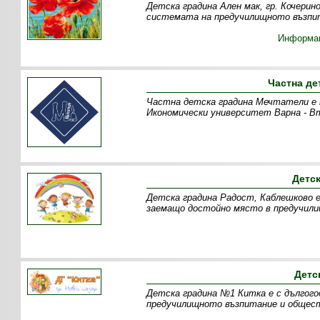
Детска градина Ален мак, гр. Кочерин
системата на предучилищното възпит
Информа
Частна де
Частна детска градина Мечтатели е пр
Икономически университет Варна - В
Детс
Детска градина Радост, Каблешково е
заемащо достойно място в предучил
Детс
Детска градина №1 Китка е с дългог
предучилищното възпитание и общест