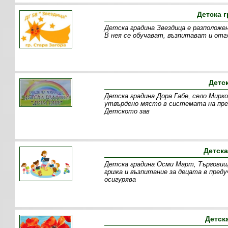
Детска г
Детска градина Звездица е разположен
В нея се обучават, възпитават и отг
Детс
Детска градина Дора Габе, село Мирк
утвърдено място в системата на пре
Детското зав
Детска
Детска градина Осми Март, Търговище
грижа и възпитание за децата в пред
осигурява
Детск