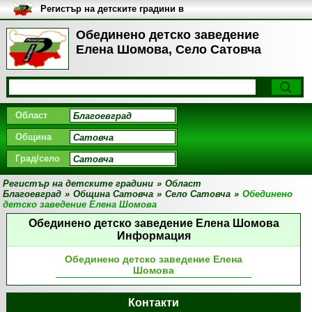
Регистър на детските градини в
България
Обединено детско заведение
Елена Шомова, Село Сатовча
Област
Община
Град/село
Регистър на детските градини
»
Област
Благоевград
»
Община Сатовча
»
Село Сатовча
»
Обединено
детско заведение Елена Шомова
Обединено детско заведение Елена Шомова
Информация
Обединено детско заведение Елена
Шомова
Контакти