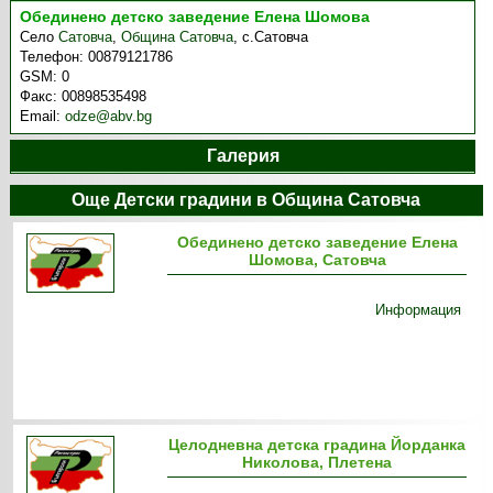
Обединено детско заведение Елена Шомова
Село
Сатовча
,
Община Сатовча
,
с.Сатовча
Телефон:
00879121786
GSM:
0
Факс:
00898535498
Email:
odze@abv.bg
Галерия
Още Детски градини в Община Сатовча
Обединено детско заведение Елена
Шомова, Сатовча
Информация
Целодневна детска градина Йорданка
Николова, Плетена