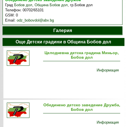
Град
Бобов дол
,
Община Бобов дол
,
гр.Бобов дол
Телефон:
00702/65101
GSM:
0
Email:
odz_bobovdol@abv.bg
Галерия
Още Детски градини в Община Бобов дол
Целодневна детска градина Миньор,
Бобов дол
Информация
Обединено детско заведение Дружба,
Бобов дол
Информация