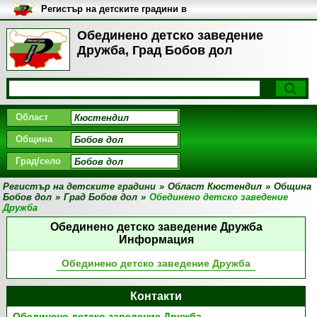
Регистър на детските градини в
България
Обединено детско заведение
Дружба, Град Бобов дол
Област
Община
Град/село
Регистър на детските градини
»
Област Кюстендил
»
Община
Бобов дол
»
Град Бобов дол
»
Обединено детско заведение
Дружба
Обединено детско заведение Дружба
Информация
Обединено детско заведение Дружба
Контакти
Обединено детско заведение Дружба