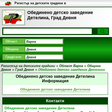
Регистър на детските градини в
България
Обединено детско заведение
Детелина, Град Девня
Област
Община
Град/село
Регистър на детските градини
»
Област Варна
»
Община
Девня
»
Град Девня
»
Обединено детско заведение Детелина
Обединено детско заведение Детелина
Информация
Обединено детско заведение Детелина
Контакти
Обединено детско заведение Детелина