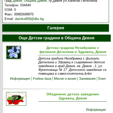
Град
Девня
,
Община Девня
,
гр.Девня ул.Капитан Петко№9а
Телефон:
034444
GSM:
0
Факс:
00882699970
Email:
darinka958@dbv.bg
Галерия
Още Детски градини в Община Девня
Детска градина Незабравка с
филиали Детелина и Здравец, Девня
Детска градина Незабравка с филиали
Детелина и Здравец е съвременно детско
заведение в град Девня, кв. Девня - 1, ул.
Фронтоваци № 17. Детското заведение се
помещава в самостоятелна,&nbs
Информация
Учебна база
Мисия и визия
Занимания
Екип
Обединено детско заведение
Здравец, Девня
Информация