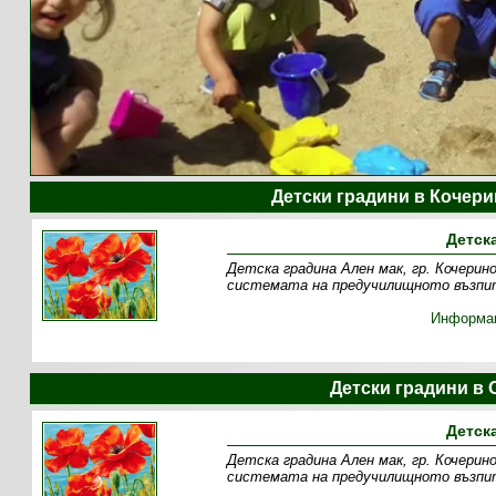
Детски градини в Кочер
Детск
Детска градина Ален мак, гр. Кочерин
системата на предучилищното възпит
Информа
Детски градини в
Детск
Детска градина Ален мак, гр. Кочерин
системата на предучилищното възпит