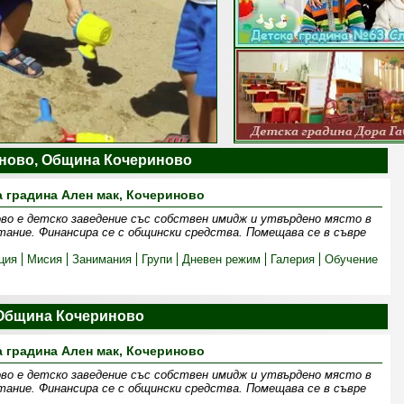
иново, Община Кочериново
а градина Ален мак, Кочериново
ово е детско заведение със собствен имидж и утвърдено място в
ание. Финансира се с общински средства. Помещава се в съвре
ция
Мисия
Занимания
Групи
Дневен режим
Галерия
Обучение
 Община Кочериново
а градина Ален мак, Кочериново
ово е детско заведение със собствен имидж и утвърдено място в
ание. Финансира се с общински средства. Помещава се в съвре