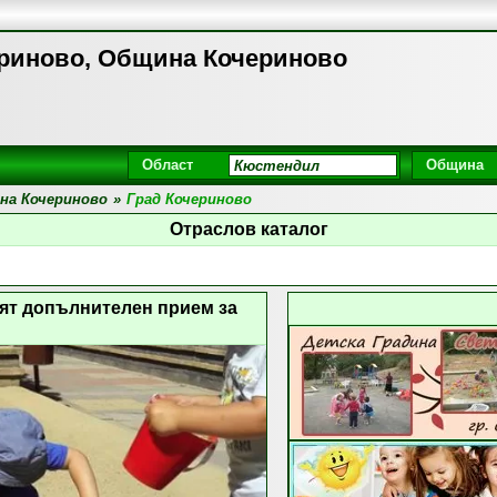
ериново, Община Кочериново
Област
Община
на Кочериново
»
Град Кочериново
Отраслов каталог
рят допълнителен прием за