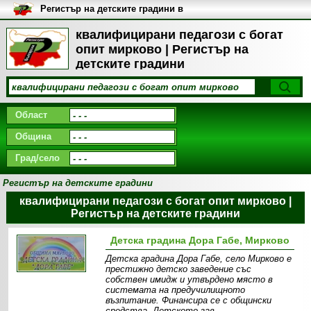
Регистър на детските градини в
България
квалифицирани педагози с богат
опит мирково | Регистър на
детските градини
Област
Община
Град/село
Регистър на детските градини
квалифицирани педагози с богат опит мирково |
Регистър на детските градини
Детска градина Дора Габе, Мирково
Детска градина Дора Габе, село Мирково е
престижно детско заведение със
собствен имидж и утвърдено място в
системата на предучилищното
възпитание. Финансира се с общински
средства. Детското зав