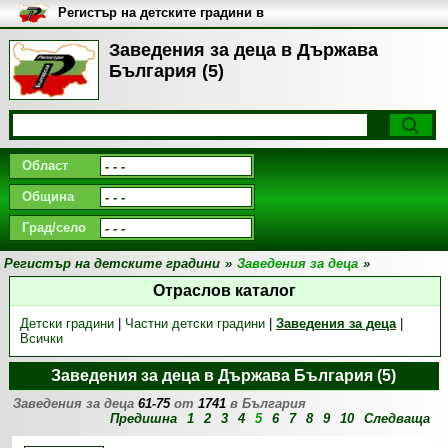
Регистър на детските градини в
България
Заведения за деца в Държава
България (5)
Област
Община
Град/село
Регистър на детските градини
»
Заведения за деца
»
Отраслов каталог
Детски градини
|
Частни детски градини
|
Заведения за деца
|
Всички
Заведения за деца в Държава България (5)
Заведения за деца
61-75
от
1741
в България
Предишна
1
2
3
4
5
6
7
8
9
10
Следваща