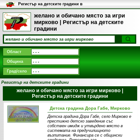
Регистър на детските градини в
България
желано и обичано място за игри
мирково | Регистър на детските
градини
Област
Община
Град/село
Регистър на детските градини
желано и обичано място за игри мирково |
Регистър на детските градини
Детска градина Дора Габе, Мирково
Детска градина Дора Габе, село Мирково е
престижно детско заведение със
собствен имидж и утвърдено място в
системата на предучилищното
възпитание. Финансира се с общински
средства. Детското зав