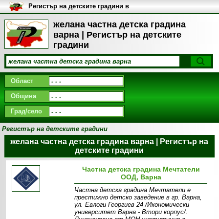
Регистър на детските градини в
България
желана частна детска градина
варна | Регистър на детските
градини
Област
Община
Град/село
Регистър на детските градини
желана частна детска градина варна | Регистър на
детските градини
Частна детска градина Мечтатели
ООД, Варна
Частна детска градина Мечтатели е
престижно детско заведение в гр. Варна,
ул. Евлоги Георгиев 24 /Икономически
университет Варна - Втори корпус/.