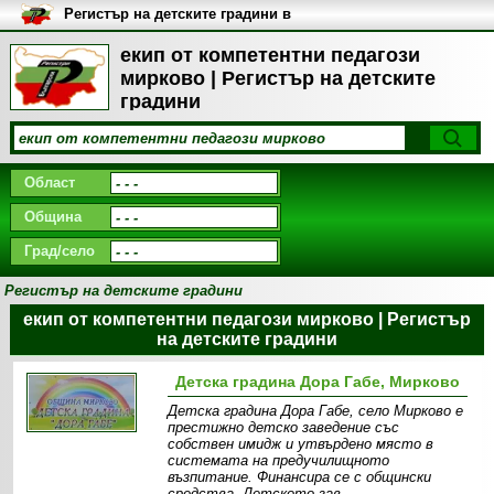
Регистър на детските градини в
България
екип от компетентни педагози
мирково | Регистър на детските
градини
Област
Община
Град/село
Регистър на детските градини
екип от компетентни педагози мирково | Регистър
на детските градини
Детска градина Дора Габе, Мирково
Детска градина Дора Габе, село Мирково е
престижно детско заведение със
собствен имидж и утвърдено място в
системата на предучилищното
възпитание. Финансира се с общински
средства. Детското зав