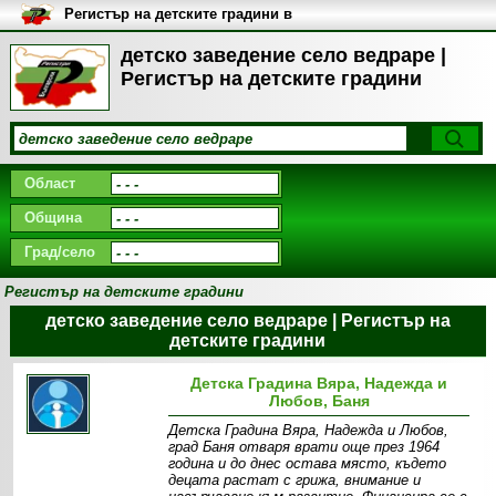
Регистър на детските градини в
България
детско заведение село ведраре |
Регистър на детските градини
Област
Община
Град/село
Регистър на детските градини
детско заведение село ведраре | Регистър на
детските градини
Детска Градина Вяра, Надежда и
Любов, Баня
Детска Градина Вяра, Надежда и Любов,
град Баня отваря врати още през 1964
година и до днес остава място, където
децата растат с грижа, внимание и