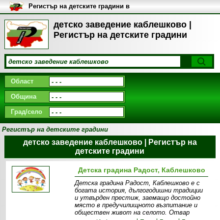
Регистър на детските градини в
България
детско заведение каблешково |
Регистър на детските градини
Област
Община
Град/село
Регистър на детските градини
детско заведение каблешково | Регистър на
детските градини
Детска градина Радост, Каблешково
Детска градина Радост, Каблешково е с
богата история, дългогодишни традиции
и утвърден престиж, заемащо достойно
място в предучилищното възпитание и
обществен живот на селото. Отвар