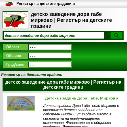
Регистър на детските градини в
България
детско заведение дора габе
мирково | Регистър на детските
градини
Област
Община
Град/село
Регистър на детските градини
детско заведение дора габе мирково | Регистър на
детските градини
Детска градина Дора Габе, Мирково
Детска градина Дора Габе, село Мирково е
престижно детско заведение със
собствен имидж и утвърдено място в
системата на предучилищното
възпитание. Финансира се с общински
средства. Детското зав