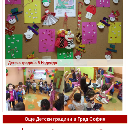
Детска градина 5 Надежда
Детска градина 5 Надежда
Още Детски градини в Град София