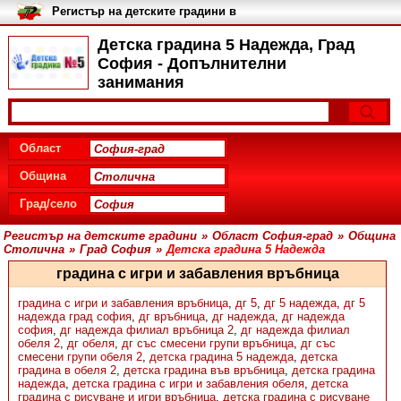
Регистър на детските градини в
България
Детска градина 5 Надежда, Град
София - Допълнителни
занимания
Област
Община
Град/село
Регистър на детските градини
»
Област София-град
»
Община
Столична
»
Град София
»
Детска градина 5 Надежда
градина с игри и забавления връбница
градина с игри и забавления връбница
,
дг 5
,
дг 5 надежда
,
дг 5
надежда град софия
,
дг връбница
,
дг надежда
,
дг надежда
софия
,
дг надежда филиал връбница 2
,
дг надежда филиал
обеля 2
,
дг обеля
,
дг със смесени групи връбница
,
дг със
смесени групи обеля 2
,
детска градина 5 надежда
,
детска
градина в обеля 2
,
детска градина във връбница
,
детска градина
надежда
,
детска градина с игри и забавления обеля
,
детска
градина с рисуване и игри връбница
,
детска градина с рисуване