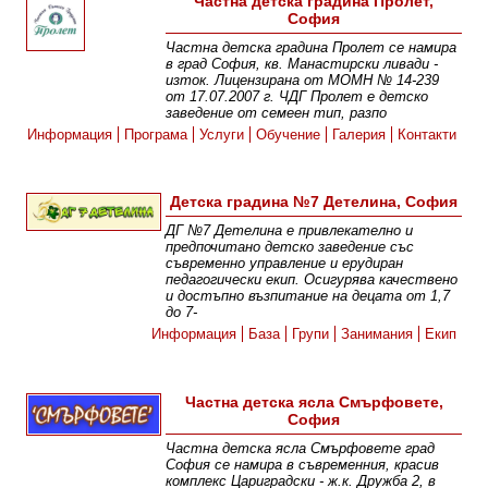
Частна детска градина Пролет,
София
Частна детска градина Пролет се намира
в град София, кв. Манастирски ливади -
изток. Лицензирана от МОМН № 14-239
от 17.07.2007 г. ЧДГ Пролет е детско
заведение от семеен тип, разпо
Информация
Програма
Услуги
Обучение
Галерия
Контакти
Детска градина №7 Детелина, София
ДГ №7 Детелина е привлекателно и
предпочитано детско заведение със
съвременно управление и ерудиран
педагогически екип. Осигурява качествено
и достъпно възпитание на децата от 1,7
до 7-
Информация
База
Групи
Занимания
Екип
Частна детска ясла Смърфовете,
София
Частна детска ясла Смърфовете град
София се намира в съвременния, красив
комплекс Цариградски - ж.к. Дружба 2, в