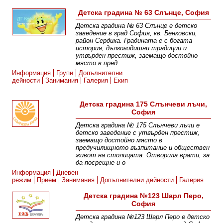
Детска градина № 63 Слънце, София
Детска градина № 63 Слънце е детско
заведение в град София, кв. Бенковски,
район Сердика. Градината е с богата
история, дългогодишни традиции и
утвърден престиж, заемащо достойно
място в пред
Информация
Групи
Допълнителни
дейности
Занимания
Галерия
Екип
Детска градина 175 Слънчеви лъчи,
София
Детска градина № 175 Слънчеви лъчи e
детско заведение с утвърден престиж,
заемащо достойно място в
предучилищното възпитание и обществен
живот на столицата. Отворила врати, за
да посрещне и о
Информация
Дневен
режим
Прием
Занимания
Допълнителни дейности
Галерия
Детска градина №123 Шарл Перо,
София
Детска градина №123 Шарл Перо е детско