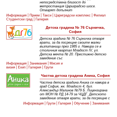
непосредствена близост до
метростанция Цариградско шосе.
Отварят допълнит
Информация
Прием
Такси
Цариградски комплекс
Филиал
Студентски град
Галерия
Детска градина № 76 Сърничка,
София
Детска градина № 76 Сърничка отваря
врати, за да посрещне своите малки
възпитаници през 1985 г. Намира се в
столичния квартал Младост IV, ул.
Детска мечта № 20. Престижно детско
заведение със
Информация
Занимания
Мисия и
визия
Екип
Галерия
Групи
Частна детска градина Аника, София
Частна детска градина Аника се намира в
град София, жк. Младост 4, бул.
Александър Малинов №79 Б. Лицензирана
от МОН № РД 14-79 за ЧЦДГ. Детското
заведение отваря врати, за да посрещне с
Информация
Групи
Галерия
Обучение
Занимания