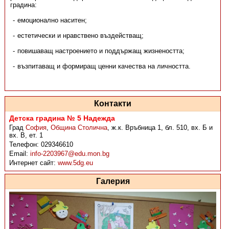
градина:
емоционално наситен;
естетически и нравствено въздействащ;
повишаващ настроението и поддържащ жизнеността;
възпитаващ и формиращ ценни качества на личността.
Контакти
Детска градина № 5 Надежда
Град
София
,
Община Столична
,
ж.к. Връбница 1, бл. 510, вх. Б и
вх. В, ет. 1
Телефон:
029346610
Email:
info-2203967@edu.mon.bg
Интернет сайт:
www.5dg.eu
Галерия