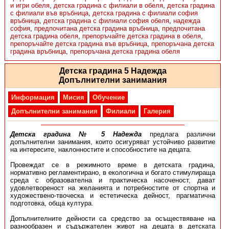
и игри обеля
,
детска градина с филиали в обеля
,
детска градина
с филиали във връбница
,
детска градина с филиали софия
връбница
,
детска градина с филиали софия обеля
,
надежда
софия
,
предпочитана детска градина връбница
,
предпочитана
детска градина обеля
,
препоръчайте детска градина в обеля
,
препоръчайте детска градина във връбница
,
препоръчана детска
градина връбница
,
препоръчана детска градина обеля
Детска градина 5 Надежда
Допълнителни занимания
Информация
Мисия
Обучение
Допълнителни занимания
Филиали
Галерия
Детска градина № 5 Надежда
предлага различни
допълнителни занимания, които осигуряват устойчиво развитие
на интересите, наклонностите и способностите на децата.
Провеждат се в режимното време в детската градина,
нормативно регламентирано, в екологична и богато стимулираща
среда с образователна и практическа насоченост, дават
удовлетвореност на желанията и потребностите от спортна и
художествено-твоческа и естетическа дейност, прагматична
подготовка, обща култура.
Допълнителните дейности са средство за осъществяване на
разнообразен и съдържателен живот на децата в детската