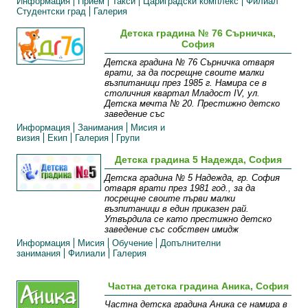
Информация
Прием
Такси
Цариградски комплекс
Филиал
Студентски град
Галерия
Детска градина № 76 Сърничка,
София
Детска градина № 76 Сърничка отваря
врати, за да посрещне своите малки
възпитаници през 1985 г. Намира се в
столичния квартал Младост IV, ул.
Детска мечта № 20. Престижно детско
заведение със
Информация
Занимания
Мисия и
визия
Екип
Галерия
Групи
Детска градина 5 Надежда, София
Детска градина № 5 Надежда, гр. София
отваря врати през 1981 год., за да
посрещне своите първи малки
възпитаници в един приказен рай.
Утвърдила се като престижно детско
заведение със собствен имидж
Информация
Мисия
Обучение
Допълнителни
занимания
Филиали
Галерия
Частна детска градина Аника, София
Частна детска градина Аника се намира в