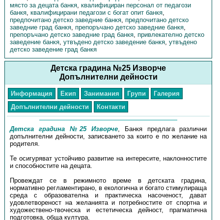
място за децата банкя
,
квалифициран персонал от педагози
банкя
,
квалифицирани педагози с богат опит банкя
,
предпочитано детско заведние банкя
,
предпочитано детско
заведние град банкя
,
препоръчано детско заведние банкя
,
препоръчано детско заведние град банкя
,
привлекателно детско
заведение банкя
,
утвъдено детско заведение банкя
,
утвъдено
детско заведение град банкя
Детска градина №25 Изворче
Допълнителни дейности
Информация
Екип
Занимания
Групи
Галерия
Допълнителни дейности
Контакти
Детска градина №25 Изворче
, Банкя предлага различни
допълнителни дейности, записването за които е по желание на
родителя.
Те осигуряват устойчиво развитие на интересите, наклонностите
и способностите на децата.
Провеждат се в режимното време в детската градина,
нормативно регламентирано, в екологична и богато стимулираща
среда с образователна и практическа насоченост, дават
удовлетвореност на желанията и потребностите от спортна и
художествено-твоческа и естетическа дейност, прагматична
подготовка, обща култура.