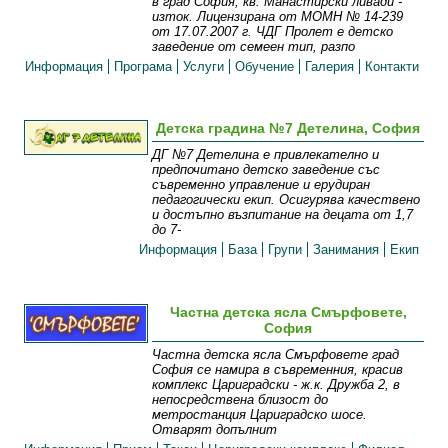
в град София, кв. Манастирски ливади -
изток. Лицензирана от МОМН № 14-239
от 17.07.2007 г. ЧДГ Пролет е детско
заведение от семеен тип, разпо
Информация
Програма
Услуги
Обучение
Галерия
Контакти
Детска градина №7 Детелина, София
ДГ №7 Детелина е привлекателно и
предпочитано детско заведение със
съвременно управление и ерудиран
педагогически екип. Осигурява качествено
и достъпно възпитание на децата от 1,7
до 7-
Информация
База
Групи
Занимания
Екип
Частна детска ясла Смърфовете,
София
Частна детска ясла Смърфовете град
София се намира в съвременния, красив
комплекс Цариградски - ж.к. Дружба 2, в
непосредствена близост до
метростанция Цариградско шосе.
Отварят допълнит