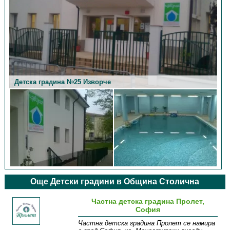
Детска градина №25 Изворче
Детска градина №25 Изворче
Още Детски градини в Община Столична
Частна детска градина Пролет,
София
Частна детска градина Пролет се намира