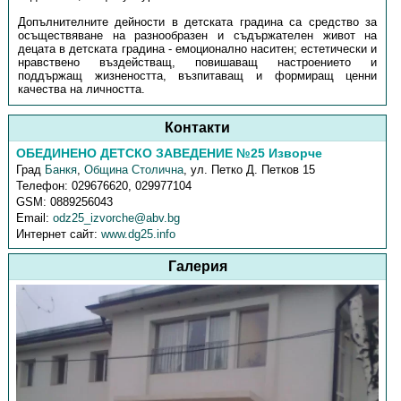
Допълнителните дейности в детската градина са средство за
осъществяване на разнообразен и съдържателен живот на
децата в детската градина - емоционално наситен; естетически и
нравствено въздействащ, повишаващ настроението и
поддържащ жизнеността, възпитаващ и формиращ ценни
качества на личността.
Контакти
ОБЕДИНЕНО ДЕТСКО ЗАВЕДЕНИЕ №25 Изворче
Град
Банкя
,
Община Столична
,
ул. Петко Д. Петков 15
Телефон:
029676620, 029977104
GSM:
0889256043
Email:
odz25_izvorche@abv.bg
Интернет сайт:
www.dg25.info
Галерия