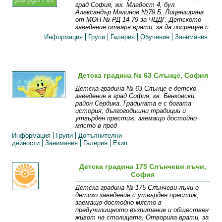
град София, жк. Младост 4, бул.
Александър Малинов №79 Б. Лицензирана
от МОН № РД 14-79 за ЧЦДГ. Детското
заведение отваря врати, за да посрещне с
Информация
Групи
Галерия
Обучение
Занимания
Детска градина № 63 Слънце, София
Детска градина № 63 Слънце е детско
заведение в град София, кв. Бенковски,
район Сердика. Градината е с богата
история, дългогодишни традиции и
утвърден престиж, заемащо достойно
място в пред
Информация
Групи
Допълнителни
дейности
Занимания
Галерия
Екип
Детска градина 175 Слънчеви лъчи,
София
Детска градина № 175 Слънчеви лъчи e
детско заведение с утвърден престиж,
заемащо достойно място в
предучилищното възпитание и обществен
живот на столицата. Отворила врати, за