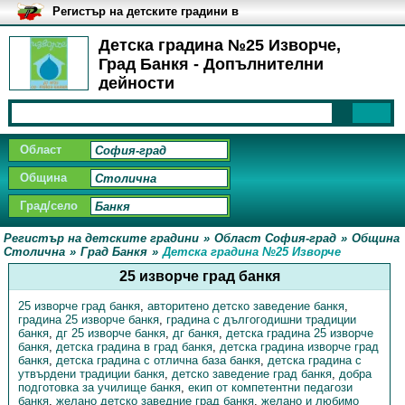
Регистър на детските градини в
България
Детска градина №25 Изворче,
Град Банкя - Допълнителни
дейности
Област
Община
Град/село
Регистър на детските градини
»
Област София-град
»
Община
Столична
»
Град Банкя
»
Детска градина №25 Изворче
25 изворче град банкя
25 изворче град банкя
,
авторитено детско заведение банкя
,
градина 25 изворче банкя
,
градина с дългогодишни традиции
банкя
,
дг 25 изворче банкя
,
дг банкя
,
детска градина 25 изворче
банкя
,
детска градина в град банкя
,
детска градина изворче град
банкя
,
детска градина с отлична база банкя
,
детска градина с
утвърдени традиции банкя
,
детско заведение град банкя
,
добра
подготовка за училище банкя
,
екип от компетентни педагози
банкя
,
желано детско заведние град банкя
,
желано и любимо