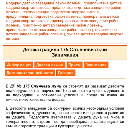
модерно детско заведение район лозенец
,
предпочитана детска
градина квартал витоша
,
предпочитано детско заведение район
лозенец
,
предучилищна подготовка квартал витоша
,
предучилищна подготовка район лозенец
,
препоръчана детска
градина квартал витоша
,
препоръчано детско заведение район
лозенец
,
престижно детско заведение район лозенец
,
привлекателно детско заведение район лозенец
,
съвременно
детско заведение район лозенец
,
хубава детска градина квартал
витоша
Детска градина 175 Слънчеви лъчи
Занимания
Информация
Дневен режим
Прием
Занимания
Допълнителни дейности
Галерия
В
ДГ № 175 Слънчеви лъчи
се стремят да развиват детските
индивидуалност и творчество. Това се постига чрез създаването
на подходящи и оптимални условия и среда за изява на
личностните качества на децата.
В детското заведение са осигурени всички необходими условия
за физическото, духовното, нравственото и социалното развитие
на децата. Педагозите възпитават у децата духа на мира и
толерантността, стремят се да приобщават възпитаниците си
към българските традиции и културни ценности.