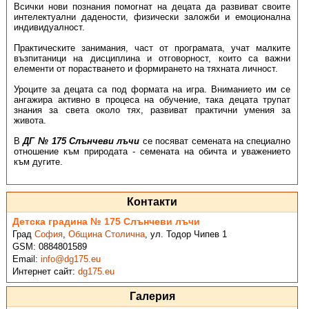
Всички нови познания помогнат на децата да развиват своите
интелектуални дадености, физически заложби и емоционална
индивидуалност.
Практическите занимания, част от програмата, учат малките
възпитаници на дисциплина и отговорност, които са важни
елементи от порастването и формирането на тяхната личност.
Уроците за децата са под формата на игра. Вниманието им се
ангажира активно в процеса на обучение, така децата трупат
знания за света около тях, развиват практични умения за
живота.
В
ДГ № 175 Слънчеви лъчи
се посяват семената на специално
отношение към природата - семената на обичта и уважението
към дугите.
Контакти
Детска градина № 175 Слънчеви лъчи
Град
София
,
Община Столична
,
ул. Тодор Чипев 1
GSM:
0884801589
Email:
info@dg175.eu
Интернет сайт:
dg175.eu
Галерия