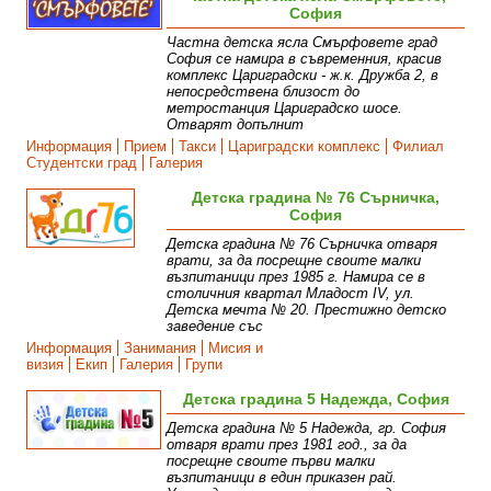
София
Частна детска ясла Смърфовете град
София се намира в съвременния, красив
комплекс Цариградски - ж.к. Дружба 2, в
непосредствена близост до
метростанция Цариградско шосе.
Отварят допълнит
Информация
Прием
Такси
Цариградски комплекс
Филиал
Студентски град
Галерия
Детска градина № 76 Сърничка,
София
Детска градина № 76 Сърничка отваря
врати, за да посрещне своите малки
възпитаници през 1985 г. Намира се в
столичния квартал Младост IV, ул.
Детска мечта № 20. Престижно детско
заведение със
Информация
Занимания
Мисия и
визия
Екип
Галерия
Групи
Детска градина 5 Надежда, София
Детска градина № 5 Надежда, гр. София
отваря врати през 1981 год., за да
посрещне своите първи малки
възпитаници в един приказен рай.