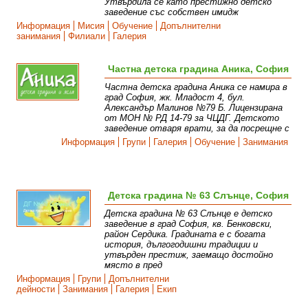
Утвърдила се като престижно детско
заведение със собствен имидж
Информация
Мисия
Обучение
Допълнителни
занимания
Филиали
Галерия
Частна детска градина Аника, София
Частна детска градина Аника се намира в
град София, жк. Младост 4, бул.
Александър Малинов №79 Б. Лицензирана
от МОН № РД 14-79 за ЧЦДГ. Детското
заведение отваря врати, за да посрещне с
Информация
Групи
Галерия
Обучение
Занимания
Детска градина № 63 Слънце, София
Детска градина № 63 Слънце е детско
заведение в град София, кв. Бенковски,
район Сердика. Градината е с богата
история, дългогодишни традиции и
утвърден престиж, заемащо достойно
място в пред
Информация
Групи
Допълнителни
дейности
Занимания
Галерия
Екип