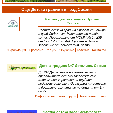
Още Детски градини в Град София
Частна детска градина Пролет,
София
Частна детска градина Пролет се намира
в град София, кв. Манастирски ливади -
изток. Лицензирана от МОМН № 14-239
от 17.07.2007 г. ЧДГ Пролет е детско
заведение от семеен тип, разпо
Информация
Програма
Услуги
Обучение
Галерия
Контакти
Детска градина №7 Детелина, София
ДГ №7 Детелина е привлекателно и
предпочитано детско заведение със
съвременно управление и ерудиран
педагогически екип. Осигурява качествено
и достъпно възпитание на децата от 1,7
до 7-
Информация
База
Групи
Занимания
Екип
Частна детска ясла Смърфовете,