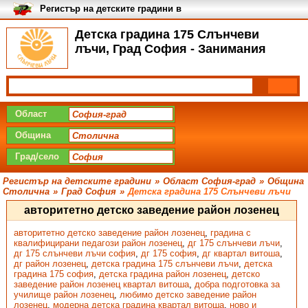
Регистър на детските градини в
България
Детска градина 175 Слънчеви
лъчи, Град София - Занимания
Област
Община
Град/село
Регистър на детските градини
»
Област София-град
»
Община
Столична
»
Град София
»
Детска градина 175 Слънчеви лъчи
авторитетно детско заведение район лозенец
авторитетно детско заведение район лозенец
,
градина с
квалифицирани педагози район лозенец
,
дг 175 слънчеви лъчи
,
дг 175 слънчеви лъчи софия
,
дг 175 софия
,
дг квартал витоша
,
дг район лозенец
,
детска градина 175 слънчеви лъчи
,
детска
градина 175 софия
,
детска градина район лозенец
,
детско
заведение район лозенец квартал витоша
,
добра подготовка за
училище район лозенец
,
любимо детско заведение район
лозенец
,
модерна детска градина квартал витоша
,
ново и