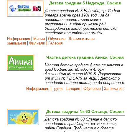
Детска градина 5 Надежда, София
Детска градина № 5 Надежда, гр. София
отваря врати през 1981 год., за да
посрещне своите първи малки
възпитаници в един приказен рай.
Утвърдила се като престижно детско
заведение със собствен имидж
Информация
Мисия
Обучение
Допълнителни
занимания
Филиали
Галерия
Частна детска градина Аника, София
Частна детска градина Аника се намира в
град София, жк. Младост 4, бул.
Александър Малинов №79 Б. Лицензирана
от МОН № РД 14-79 за ЧЦДГ. Детското
заведение отваря врати, за да посрещне с
Информация
Групи
Галерия
Обучение
Занимания
Детска градина № 63 Слънце, София
Детска градина № 63 Слънце е детско
заведение в град София, кв. Бенковски,
район Сердика. Градината е с богата