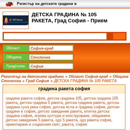
Регистър на детските градини в
България
ДЕТСКА ГРАДИНА № 105
РАКЕТА, Град София - Прием
Област
Община
Град/село
Регистър на детските градини
»
Област София-град
»
Община
Столична
»
Град София
»
ДЕТСКА ГРАДИНА № 105 РАКЕТА
градина ракета софия
градина ракета софия
,
детска градина 105
,
детска градина 105
ракета
,
детска градина 5 ракета
,
детска градина ракета
,
детска
градина суха река софия
,
детска ясла и градина софия
,
детски
градини в софия
,
детско заведение ракета
,
елитна детска
градина софия
,
игрова култура и конструиране
,
обединено
детско заведение 5 ракета
,
одз 5 ракета
,
одз ракета софия
,
ориентиране в социалния свят
,
ракета
,
софия