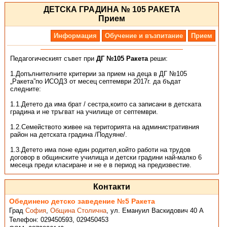
ДЕТСКА ГРАДИНА № 105 РАКЕТА
Прием
Информация
Обучение и възпитание
Прием
Педагогическият съвет при
ДГ №105 Ракета
реши:
1.Допълнителните критерии за прием на деца в ДГ №105
„Ракета”по ИСОДЗ от месец септември 2017г. да бъдат
следните:
1.1.Детето да има брат / сестра,които са записани в детската
градина и не тръгват на училище от септември.
1.2.Семейството живее на територията на административния
район на детската градина /Подуяне/.
1.3.Детето има поне един родител,който работи на трудов
договор в общинските училища и детски градини най-малко 6
месеца преди класиране и не е в период на предизвестие.
Контакти
Обединено детско заведение №5 Ракета
Град
София
,
Община Столична
,
ул. Емануил Васкидович 40 А
Телефон:
029450593, 029450453