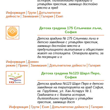
история, дългогодишни традиции и
утвърден престиж, заемащо достойно
място в пред
Информация
Групи
Допълнителни
дейности
Занимания
Галерия
Екип
Детска градина 175 Слънчеви лъчи,
София
Детска градина № 175 Слънчеви лъчи e
детско заведение с утвърден престиж,
заемащо достойно място в
предучилищното възпитание и обществен
живот на столицата. Отворила врати, за
да посрещне и о
Информация
Дневен
режим
Прием
Занимания
Допълнителни дейности
Галерия
Детска градина №123 Шарл Перо,
София
Детска градина №123 Шарл Перо е детско
заведение на територията на град София,
кв. Горубляне, ул. Хан Аспарух № 1.
Градината е с богата история,
дългогодишни традиции и утвърден
престиж, заемащо дост
Информация
Групи
Екип
Допълнителни дейности
Галерия