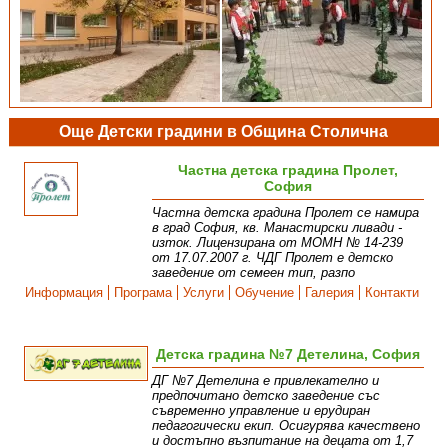
Още Детски градини в Община Столична
Частна детска градина Пролет,
София
Частна детска градина Пролет се намира
в град София, кв. Манастирски ливади -
изток. Лицензирана от МОМН № 14-239
от 17.07.2007 г. ЧДГ Пролет е детско
заведение от семеен тип, разпо
Информация
Програма
Услуги
Обучение
Галерия
Контакти
Детска градина №7 Детелина, София
ДГ №7 Детелина е привлекателно и
предпочитано детско заведение със
съвременно управление и ерудиран
педагогически екип. Осигурява качествено
и достъпно възпитание на децата от 1,7