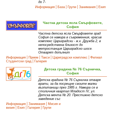
до 7-
Информация
База
Групи
Занимания
Екип
Частна детска ясла Смърфовете,
София
Частна детска ясла Смърфовете град
София се намира в съвременния, красив
комплекс Цариградски - ж.к. Дружба 2, в
непосредствена близост до
метростанция Цариградско шосе.
Отварят допълнит
Информация
Прием
Такси
Цариградски комплекс
Филиал
Студентски град
Галерия
Детска градина № 76 Сърничка,
София
Детска градина № 76 Сърничка отваря
врати, за да посрещне своите малки
възпитаници през 1985 г. Намира се в
столичния квартал Младост IV, ул.
Детска мечта № 20. Престижно детско
заведение със
Информация
Занимания
Мисия и
визия
Екип
Галерия
Групи