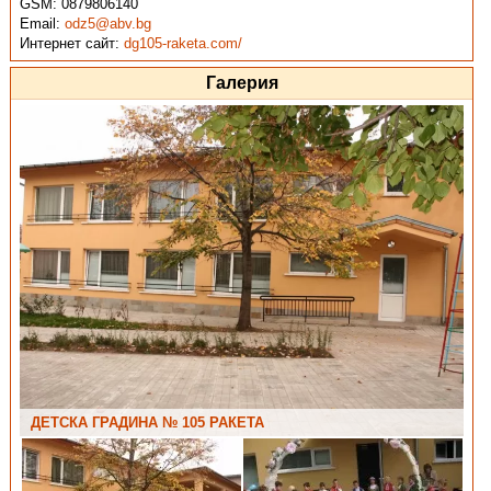
GSM:
0879806140
Email:
odz5@abv.bg
Интернет сайт:
dg105-raketa.com/
Галерия
ДЕТСКА ГРАДИНА № 105 РАКЕТА