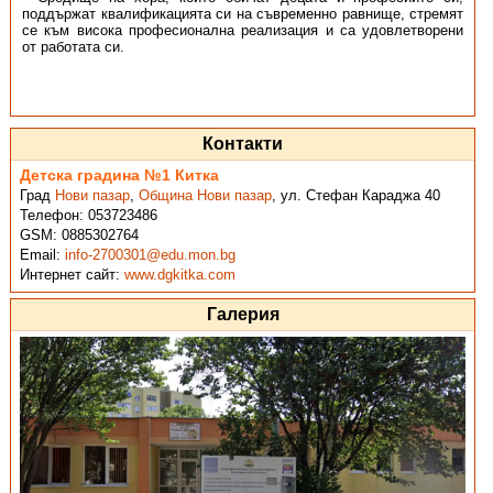
поддържат квалификацията си на съвременно равнище, стремят
се към висока професионална реализация и са удовлетворени
от работата си.
Контакти
Детска градина №1 Китка
Град
Нови пазар
,
Община Нови пазар
,
ул. Стефан Караджа 40
Телефон:
053723486
GSM:
0885302764
Email:
info-2700301@edu.mon.bg
Интернет сайт:
www.dgkitka.com
Галерия