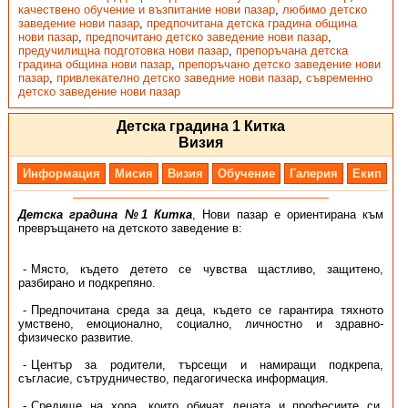
качествено обучение и възпитание нови пазар
,
любимо детско
заведение нови пазар
,
предпочитана детска градина община
нови пазар
,
предпочитано детско заведение нови пазар
,
предучилищна подготовка нови пазар
,
препоръчана детска
градина община нови пазар
,
препоръчано детско заведение нови
пазар
,
привлекателно детско заведние нови пазар
,
съвременно
детско заведение нови пазар
Детска градина 1 Китка
Визия
Информация
Мисия
Визия
Обучение
Галерия
Екип
Детска градина №1 Китка
, Нови пазар е ориентирана към
превръщането на детското заведение в:
Място, където детето се чувства щастливо, защитено,
разбирано и подкрепяно.
Предпочитана среда за деца, където се гарантира тяхното
умствено, емоционално, социално, личностно и здравно-
физическо развитие.
Център за родители, търсещи и намиращи подкрепа,
съгласие, сътрудничество, педагогическа информация.
Средище на хора, които обичат децата и професиите си,