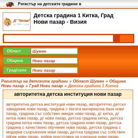
Регистър на детските градини в
България
Детска градина 1 Китка, Град
Нови пазар - Визия
Област
Община
Град/село
Регистър на детските градини
»
Област Шумен
»
Община
Нови пазар
»
Град Нови пазар
»
Детска градина 1 Китка
авторитетна детска институция нови пазар
авторитетна детска институция нови пазар
,
авторитетно детско
заведение нови пазар
,
градина с богата материална база нови
пазар
,
градина със собствен имидж нови пазар
,
дг китка
,
дг
китка нови пазар
,
дг нови пазар
,
детска градина китка
,
детска
градина китка нови пазар
,
детска градина нови пазар
,
детска
градина с качествено обучение нови пазар
,
детска градина с
модерни съоръжения нови пазар
,
детска градина със собствен
облик нови пазар
,
добра подготовка за училище нови пазар
,