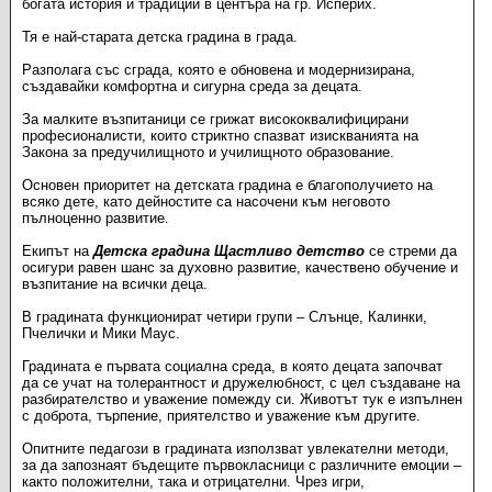
богата история и традиции в центъра на гр. Исперих.
Тя е най-старата детска градина в града.
Разполага със сграда, която е обновена и модернизирана,
създавайки комфортна и сигурна среда за децата.
За малките възпитаници се грижат висококвалифицирани
професионалисти, които стриктно спазват изискванията на
Закона за предучилищното и училищното образование.
Основен приоритет на детската градина е благополучието на
всяко дете, като дейностите са насочени към неговото
пълноценно развитие.
Екипът на
Детска градина Щастливо детство
се стреми да
осигури равен шанс за духовно развитие, качествено обучение и
възпитание на всички деца.
В градината функционират четири групи – Слънце, Калинки,
Пчелички и Мики Маус.
Градината е първата социална среда, в която децата започват
да се учат на толерантност и дружелюбност, с цел създаване на
разбирателство и уважение помежду си. Животът тук е изпълнен
с доброта, търпение, приятелство и уважение към другите.
Опитните педагози в градината използват увлекателни методи,
за да запознаят бъдещите първокласници с различните емоции –
както положителни, така и отрицателни. Чрез игри,