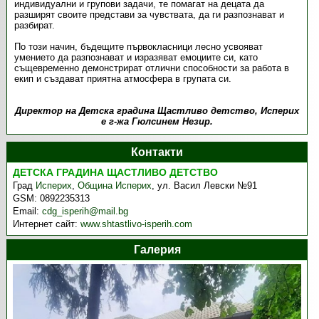
индивидуални и групови задачи, те помагат на децата да
разширят своите представи за чувствата, да ги разпознават и
разбират.
По този начин, бъдещите първокласници лесно усвояват
умението да разпознават и изразяват емоциите си, като
същевременно демонстрират отлични способности за работа в
екип и създават приятна атмосфера в групата си.
Директор на Детска градина Щастливо детство, Исперих
е г-жа Гюлсинем Незир.
Контакти
ДЕТСКА ГРАДИНА ЩАСТЛИВО ДЕТСТВО
Град
Исперих
,
Община Исперих
,
ул. Васил Левски №91
GSM:
0892235313
Email:
cdg_isperih@mail.bg
Интернет сайт:
www.shtastlivo-isperih.com
Галерия