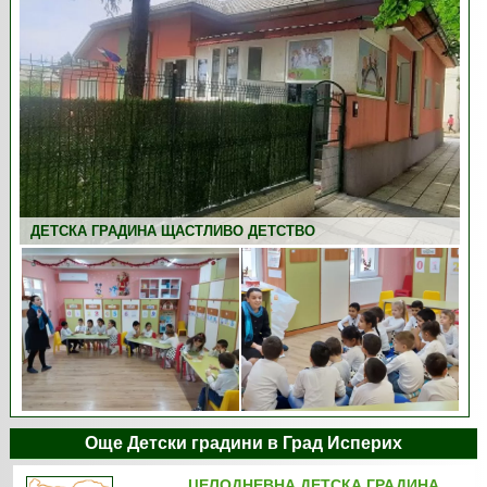
ДЕТСКА ГРАДИНА ЩАСТЛИВО ДЕТСТВО
ДЕТСКА ГРАДИНА ЩАСТЛИВО ДЕТСТВО
Още Детски градини в Град Исперих
ЦЕЛОДНЕВНА ДЕТСКА ГРАДИНА