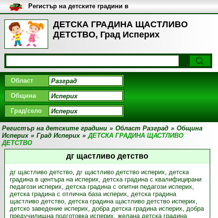
Регистър на детските градини в
България
ДЕТСКА ГРАДИНА ЩАСТЛИВО
ДЕТСТВО, Град Исперих
Област
Община
Град/село
Регистър на детските градини
»
Област Разград
»
Община
Исперих
»
Град Исперих
»
ДЕТСКА ГРАДИНА ЩАСТЛИВО
ДЕТСТВО
дг щастливо детствo
дг щастливо детствo
,
дг щастливо детствo исперих
,
детска
градина в центъра на исперих
,
детска градина с квалифицирани
педагози исперих
,
детска градина с опитни педагози исперих
,
детска градина с отлична база исперих
,
детска градина
щастливо детствo
,
детска градина щастливо детствo исперих
,
детско заведение исперих
,
добра детска градина исперих
,
добра
предучилищна подготовка исперих
,
желана детска градина