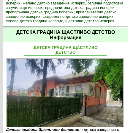
исперих
,
желано детско заведение исперих
,
отлична подготовка
за училище исперих
,
предпочитана детска градина исперих
,
препоръчана детска градина исперих
,
привлекателно детско
заведение исперих
,
съвременно детско заведение исперих
,
хубава детска градина исперих
,
щастливо детствo исперих
ДЕТСКА ГРАДИНА ЩАСТЛИВО ДЕТСТВО
Информация
ДЕТСКА ГРАДИНА ЩАСТЛИВО
ДЕТСТВО
Детска градина Щастливо детство
е детско заведение с