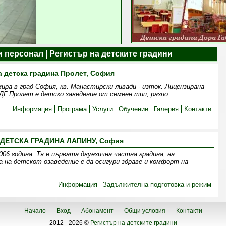
 персонал | Регистър на детските градини
а детска градина Пролет, София
ра в град София, кв. Манастирски ливади - изток. Лицензирана
ДГ Пролет е детско заведение от семеен тип, разпо
Информация
Програма
Услуги
Обучение
Галерия
Контакти
ДЕТСКА ГРАДИНА ЛАПИНУ, София
006 година. Тя е първата двуезична частна градина, на
на детскот озаведение е да осигури здраве и комфорт на
Информация
Задължителна подготовка и режим
Начало
Вход
Абонамент
Общи условия
Контакти
2012 - 2026 ©
Регистър на детските градини