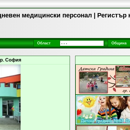
дневен медицински персонал | Регистър 
Област
Община
гр. София