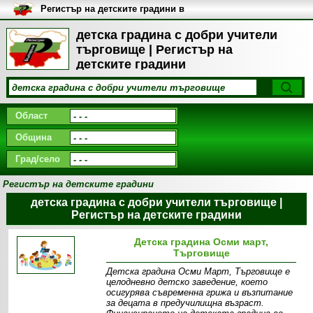
Регистър на детските градини в
България
детска градина с добри учители
търговище | Регистър на
детските градини
Област
Община
Град/село
Регистър на детските градини
детска градина с добри учители търговище |
Регистър на детските градини
Детска градина Осми март,
Търговище
Детска градина Осми Март, Търговище е
целодневно детско заведение, което
осигурява съвременна грижа и възпитание
за децата в предучилищна възраст.