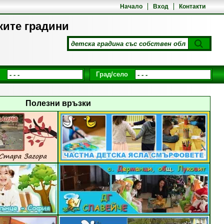
Начало
Вход
Контакти
ките градини
Град/село
Полезни връзки