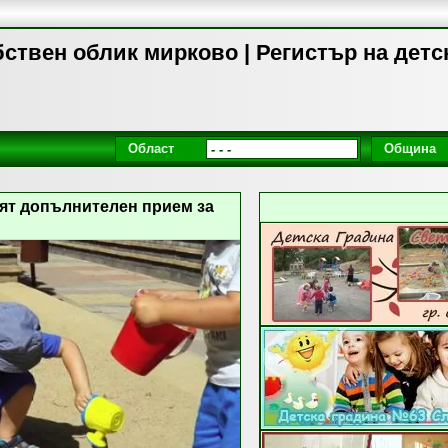
бствен облик мирково | Регистър на детс
Област
Община
рят допълнителен прием за