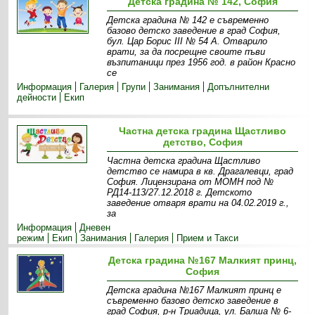
Детска градина № 142, София
Детска градина № 142 е съвременно
базово детско заведение в град София,
бул. Цар Борис ІІІ № 54 А. Отварило
врати, за да посрещне своите пъви
възпитаници през 1956 год. в район Красно
се
Информация
Галерия
Групи
Занимания
Допълнителни
дейности
Екип
Частна детска градина Щастливо
детство, София
Частна детска градина Щастливо
детство се намира в кв. Драгалевци, град
София. Лицензирана от МОМН под №
РД14-113/27.12.2018 г. Детското
заведение отваря врати на 04.02.2019 г.,
за
Информация
Дневен
режим
Екип
Занимания
Галерия
Прием и Такси
Детска градина №167 Малкият принц,
София
Детска градина №167 Малкият принц е
съвременно базово детско заведение в
град София, р-н Триадица, ул. Балша № 6-