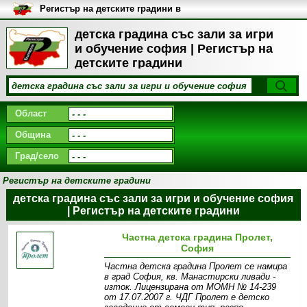
Регистър на детските градини в
България
детска градина със зали за игри
и обучение софия | Регистър на
детските градини
Област
Община
Град/село
Регистър на детските градини
детска градина със зали за игри и обучение софия
| Регистър на детските градини
Частна детска градина Пролет,
София
Частна детска градина Пролет се намира
в град София, кв. Манастирски ливади -
изток. Лицензирана от МОМН № 14-239
от 17.07.2007 г. ЧДГ Пролет е детско