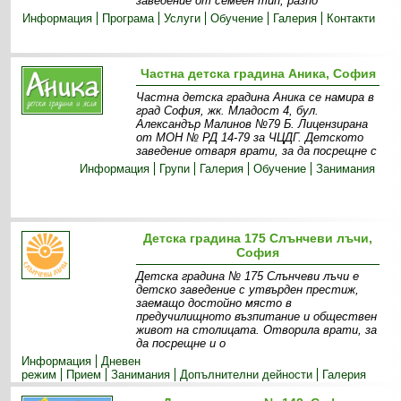
заведение от семеен тип, разпо
Информация
Програма
Услуги
Обучение
Галерия
Контакти
Частна детска градина Аника, София
Частна детска градина Аника се намира в
град София, жк. Младост 4, бул.
Александър Малинов №79 Б. Лицензирана
от МОН № РД 14-79 за ЧЦДГ. Детското
заведение отваря врати, за да посрещне с
Информация
Групи
Галерия
Обучение
Занимания
Детска градина 175 Слънчеви лъчи,
София
Детска градина № 175 Слънчеви лъчи e
детско заведение с утвърден престиж,
заемащо достойно място в
предучилищното възпитание и обществен
живот на столицата. Отворила врати, за
да посрещне и о
Информация
Дневен
режим
Прием
Занимания
Допълнителни дейности
Галерия