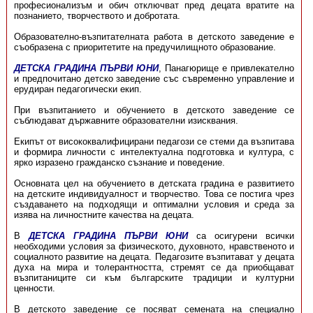
професионализъм и обич отключват пред децата вратите на
познанието, творчеството и добротата.
Образователно-възпитателната работа в детското заведение е
съобразена с приоритетите на предучилищното образование.
ДЕТСКА ГРАДИНА ПЪРВИ ЮНИ
, Панагюрище е привлекателно
и предпочитано детско заведение със съвременно управление и
ерудиран педагогически екип.
При възпитанието и обучението в детското заведение се
съблюдават държавните образователни изисквания.
Екипът от висококвалифицирани педагози се стеми да възпитава
и формира личности с интелектуална подготовка и култура, с
ярко изразено гражданско съзнание и поведение.
Основната цел на обучението в детската градина е развитието
на детските индивидуалност и творчество. Това се постига чрез
създаването на подходящи и оптимални условия и среда за
изява на личностните качества на децата.
В
ДЕТСКА ГРАДИНА ПЪРВИ ЮНИ
са осигурени всички
необходими условия за физическото, духовното, нравственото и
социалното развитие на децата. Педагозите възпитават у децата
духа на мира и толерантността, стремят се да приобщават
възпитаниците си към българските традиции и културни
ценности.
В детското заведение се посяват семената на специално