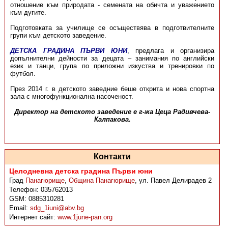
отношение към природата - семената на обичта и уважението
към дугите.
Подготовката за училище се осъществява в подготвителните
групи към детското заведение.
ДЕТСКА ГРАДИНА ПЪРВИ ЮНИ
, предлага и организира
допълнителни дейности за децата – занимания по английски
език и танци, група по приложни изкуства и тренировки по
футбол.
През 2014 г. в детското заведние беше открита и нова спортна
зала с многофункционална насоченост.
Директор на детското заведение е г-жа Цеца Радивчева-
Калпакова.
Контакти
Целодневна детска градина Първи юни
Град
Панагюрище
,
Община Панагюрище
,
ул. Павел Делирадев 2
Телефон:
035762013
GSM:
0885310281
Email:
sdg_1iuni@abv.bg
Интернет сайт:
www.1june-pan.org