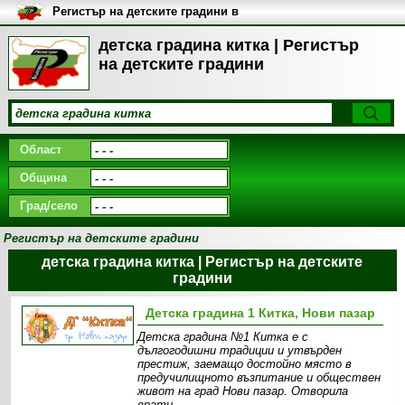
Регистър на детските градини в
България
детска градина китка | Регистър
на детските градини
Област
Община
Град/село
Регистър на детските градини
детска градина китка | Регистър на детските
градини
Детска градина 1 Китка, Нови пазар
Детска градина №1 Китка е с
дългогодишни традиции и утвърден
престиж, заемащо достойно място в
предучилищното възпитание и обществен
живот на град Нови пазар. Отворила
врати,