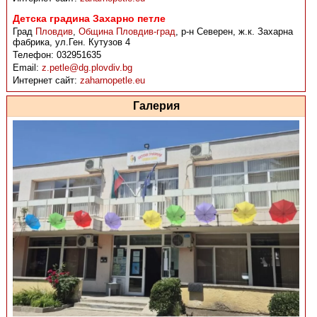
Детска градина Захарно петле
Град
Пловдив
,
Община Пловдив-град
,
р-н Северен, ж.к. Захарна
фабрика, ул.Ген. Кутузов 4
Телефон:
032951635
Email:
z.petle@dg.plovdiv.bg
Интернет сайт:
zaharnopetle.eu
Галерия