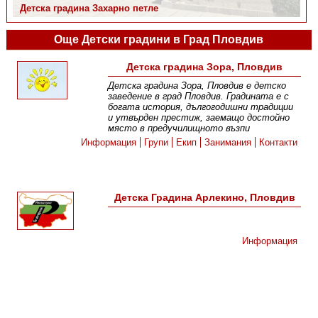
Детска градина Захарно петле
Детска градина Захарно петле
Още Детски градини в Град Пловдив
Детска градина Зора, Пловдив
Детска градина Зора, Пловдив е детско
заведение в град Пловдив. Градината е с
богата история, дългогодишни традиции
и утвърден престиж, заемащо достойно
място в предучилищното възпи
Информация
Групи
Екип
Занимания
Контакти
Детска Градина Арлекино, Пловдив
Информация