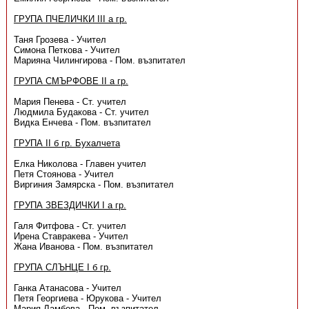
ГРУПА ПЧЕЛИЧКИ III а гр.
Таня Грозева - Учител
Симона Петкова - Учител
Марияна Чилингирова - Пом. възпитател
ГРУПА СМЪРФОВЕ II а гр.
Мария Пенева - Ст. учител
Людмила Будакова - Ст. учител
Видка Енчева - Пом. възпитател
ГРУПА II б гр. Бухалчета
Елка Николова - Главен учител
Петя Стоянова - Учител
Виргиния Замярска - Пом. възпитател
ГРУПА ЗВЕЗДИЧКИ I а гр.
Галя Фитфова - Ст. учител
Ирена Ставракева - Учител
Жана Иванова - Пом. възпитател
ГРУПА СЛЪНЦЕ I б гр.
Ганка Атанасова - Учител
Петя Георгиева - Юрукова - Учител
Мария Ламбова - Пом. възпитател