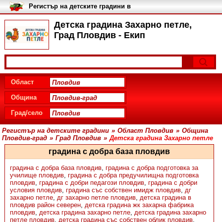
Регистър на детските градини в
България
Детска градина Захарно петле,
Град Пловдив - Екип
Област
Община
Град/село
Регистър на детските градини
»
Област Пловдив
»
Община
Пловдив-град
»
Град Пловдив
»
Детска градина Захарно петле
градина с добра база пловдив
градина с добра база пловдив
,
градина с добра подготовка за
училище пловдив
,
градина с добра предучилищна подготовка
пловдив
,
градина с добри педагози пловдив
,
градина с добри
условия пловдив
,
градина със собствен имидж пловдив
,
дг
захарно петле
,
дг захарно петле пловдив
,
детска градина в
пловдив район северен
,
детска градина жк захарна фабрика
пловдив
,
детска градина захарно петле
,
детска градина захарно
петле пловдив
,
детска градина със собствен облик пловдив
,