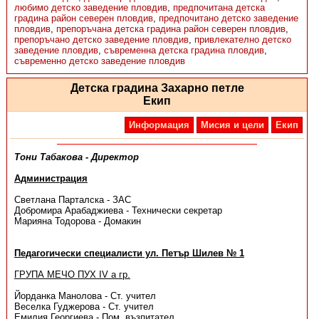
любимо детско заведение пловдив
,
предпочитана детска
градина район северен пловдив
,
предпочитано детско заведение
пловдив
,
препоръчана детска градина район северен пловдив
,
препоръчано детско заведение пловдив
,
привлекателно детско
заведение пловдив
,
съвременна детска градина пловдив
,
съвременно детско заведение пловдив
Детска градина Захарно петле
Екип
Информация
Мисия и цели
Екип
Тони Табакова - Директор
Администрация
Светлана Парталска - ЗАС
Добромира Арабаджиева - Технически секретар
Марияна Тодорова - Домакин
Педагогически специалисти ул. Петър Шилев № 1
ГРУПА МЕЧО ПУХ IV а гр.
Йорданка Манолова - Ст. учител
Веселка Гуджерова - Ст. учител
Емилия Георгиева - Пом. възпитател