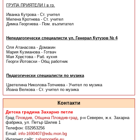
ГРУПА ПРИЯТЕЛИ I в гр.
Иванка Кутрова - Ст. учител
Милена Кротнева - Ст. учител
Димка Георгиева - Пом. възпитател
Непедагогически специалисти ул. Генерал Кутузов № 4
Оля Атанасова - Домакин
Мария Кузманова - Готвач
Мая Христова - Раб. кухня
Георги Йотовски - Общ работник
Педагогически специалисти по музика
Цветелина Николова-Топчиева - Учител по музика
Йоана Велкова - Ст. учител по музика
Контакти
Детска градина Захарно петле
Град
Пловдив
,
Община Пловдив-град
,
р-н Северен, ж.к. Захарна
фабрика, ул. Петър Шилев 1
Телефон:
032953256
Email:
info-1690407@edu.mon.bg
Интернет сайт:
zaharnopetle.eu