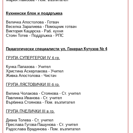
Кухненски блок и поддръжка
Величка Апостолова - Готвач
Веселка Заралиева - Помощник готвач
Виктория Кацарска - Раб. кухня
Стоян Тотев - Поддръжка - РПС
Педагогически специалисти ул. Генерал Кутузов № 4
ГРУПА СУПЕРГЕРОИ IV б гр.
Кунка Папазова - Учител
Христина Аскерлакова - Учител
Живка Апостолова - Чистач
ГРУПА ЛЯСТОВИЧКИ III б гр.
Вилина Чолакова - Стоянова - Ст. учител
Павлинка Иванова - Ст. учител
Върбинка Стоянова - Пом. възпитател
ГРУПА ПЧЕЛИЧКИ III в гр.
Диана Толева - Ст. учител
Преслава Гугова-Пашунова - Ст. учител
Радослава Врадинова - Пом. възпитател