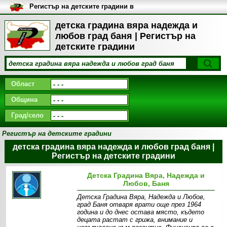
Регистър на детските градини в
България
детска градина вяра надежда и
любов град баня | Регистър на
детските градини
Област
Община
Град/село
Регистър на детските градини
детска градина вяра надежда и любов град баня |
Регистър на детските градини
Детска Градина Вяра, Надежда и
Любов, Баня
Детска Градина Вяра, Надежда и Любов,
град Баня отваря врати още през 1964
година и до днес остава място, където
децата растат с грижа, внимание и