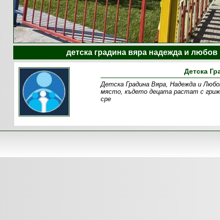
детска градина вяра надежда и любов 
Детска Гр
Детска Градина Вяра, Надежда и Любов
място, където децата растат с грижа
сре