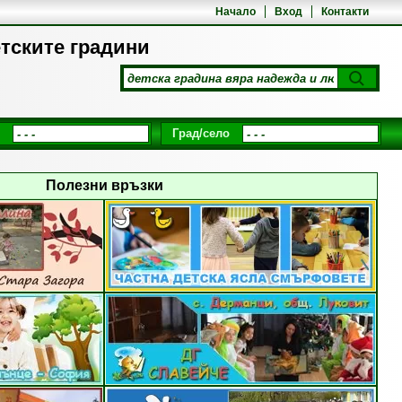
Начало
Вход
Контакти
етските градини
Град/село
Полезни връзки