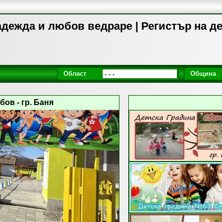
адежда и любов ведраре | Регистър на д
Област
Община
ов - гр. Баня