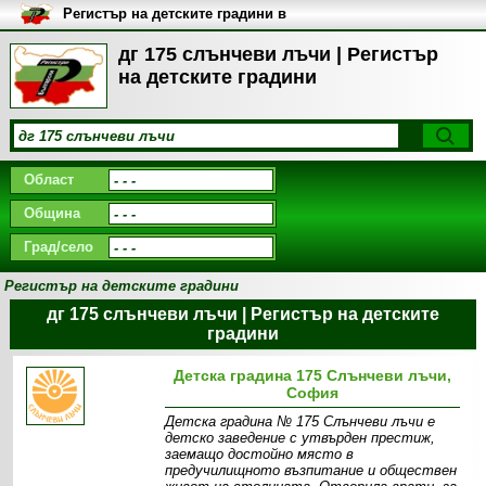
Регистър на детските градини в
България
дг 175 слънчеви лъчи | Регистър
на детските градини
Област
Община
Град/село
Регистър на детските градини
дг 175 слънчеви лъчи | Регистър на детските
градини
Детска градина 175 Слънчеви лъчи,
София
Детска градина № 175 Слънчеви лъчи e
детско заведение с утвърден престиж,
заемащо достойно място в
предучилищното възпитание и обществен