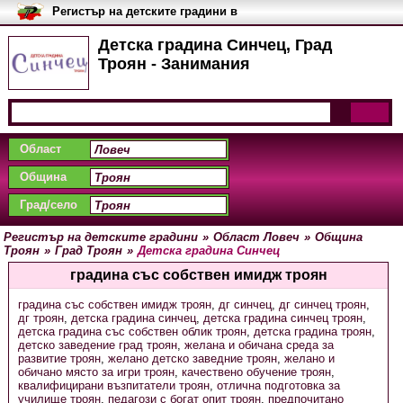
Регистър на детските градини в
България
Детска градина Синчец, Град
Троян - Занимания
Област
Община
Град/село
Регистър на детските градини
»
Област Ловеч
»
Община
Троян
»
Град Троян
»
Детска градина Синчец
градина със собствен имидж троян
градина със собствен имидж троян
,
дг синчец
,
дг синчец троян
,
дг троян
,
детска градина синчец
,
детска градина синчец троян
,
детска градина със собствен облик троян
,
детска градина троян
,
детско заведение град троян
,
желана и обичана среда за
развитие троян
,
желано детско заведние троян
,
желано и
обичано място за игри троян
,
качествено обучение троян
,
квалифицирани възпитатели троян
,
отлична подготовка за
училище троян
,
педагози с богат опит троян
,
предпочитано