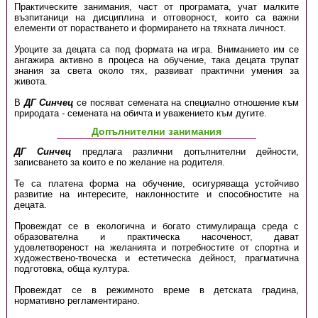
Практическите занимания, част от програмата, учат малките
възпитаници на дисциплина и отговорност, които са важни
елементи от порастването и формирането на тяхната личност.
Уроците за децата са под формата на игра. Вниманието им се
ангажира активно в процеса на обучение, така децата трупат
знания за света около тях, развиват практични умения за
живота.
В
ДГ Синчец
се посяват семената на специално отношение към
природата - семената на обичта и уважението към дугите.
Допълнителни занимания
ДГ Синчец
предлага различни допълнителни дейности,
записването за които е по желание на родителя.
Те са платена форма на обучение, осигуряваща устойчиво
развитие на интересите, наклонностите и способностите на
децата.
Провеждат се в екологична и богато стимулираща среда с
образователна и практическа насоченост, дават
удовлетвореност на желанията и потребностите от спортна и
художествено-твоческа и естетическа дейност, прагматична
подготовка, обща култура.
Провеждат се в режимното време в детската градина,
нормативно регламентирано.