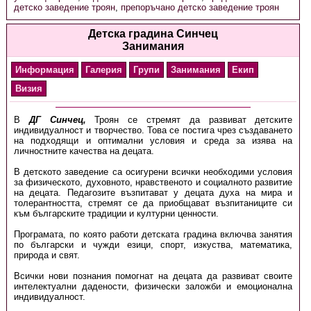
детско заведение троян
,
препоръчано детско заведение троян
Детска градина Синчец
Занимания
Информация
Галерия
Групи
Занимания
Екип
Визия
В
ДГ Синчец,
Троян се стремят да развиват детските
индивидуалност и творчество. Това се постига чрез създаването
на подходящи и оптимални условия и среда за изява на
личностните качества на децата.
В детското заведение са осигурени всички необходими условия
за физическото, духовното, нравственото и социалното развитие
на децата. Педагозите възпитават у децата духа на мира и
толерантността, стремят се да приобщават възпитаниците си
към българските традиции и културни ценности.
Програмата, по която работи детската градина включва занятия
по български и чужди езици, спорт, изкуства, математика,
природа и свят.
Всички нови познания помогнат на децата да развиват своите
интелектуални дадености, физически заложби и емоционална
индивидуалност.