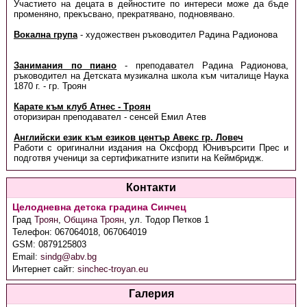
Участието на децата в дейностите по интереси може да бъде
променяно, прекъсвано, прекратявано, подновявано.
Вокална група
- художествен ръководител Радина Радионова
Занимания по пиано
- преподавател Радина Радионова,
ръководител на Детската музикална школа към читалище Наука
1870 г. - гр. Троян
Карате към клуб Атнес - Троян
оторизиран преподавател - сенсей Емил Атев
Английски език към езиков център Авекс гр. Ловеч
Работи с оригинални издания на Оксфорд Юнивърсити Прес и
подготвя ученици за сертификатните изпити на Кеймбридж.
Контакти
Целодневна детска градина Синчец
Град
Троян
,
Община Троян
,
ул. Тодор Петков 1
Телефон:
067064018, 067064019
GSM:
0879125803
Email:
sindg@abv.bg
Интернет сайт:
sinchec-troyan.eu
Галерия