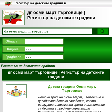
Регистър на детските градини в
България
дг осми март търговище |
Регистър на детските градини
Област
Община
Град/село
Регистър на детските градини
дг осми март търговище | Регистър на детските
градини
Детска градина Осми март,
Търговище
Детска градина Осми Март, Търговище е
целодневно детско заведение, което
осигурява съвременна грижа и възпитание
за децата в предучилищна възраст.