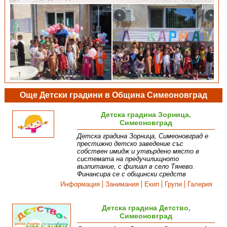
Още Детски градини в Община Симеоновград
Детска градина Зорница,
Симеоновград
Детска градина Зорница, Симеоновград е
престижно детско заведение със
собствен имидж и утвърдено място в
системата на предучилищното
възпитание, с филиал в село Тянево.
Финансира се с общински средств
Информация
Занимания
Екип
Групи
Галерия
Детска градина Детство,
Симеоновград