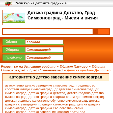
Регистър на детските градини в
България
Детска градина Детство, Град
Симеоновград - Мисия и визия
Област
Община
Град/село
Регистър на детските градини
»
Област Хасково
»
Община
Симеоновград
»
Град Симеоновград
»
Детска градина Детство
авторитетно детско заведение симеоновград
авторитетно детско заведение симеоновград
,
градина със
собствен имидж симеоновград
,
дг детство симеоновград
,
дг
симеоновград
,
детска градина детство
,
детска градина детство
симеоновград
,
детска градина квартал злати дол симеоновград
,
детска градина с качествено обучение симеоновград
,
детска
градина с утвърдени традиции симеоновград
,
детска градина
симеоновград
,
детска градина със собствен облик
симеоновград
,
детско заведение квартал злати дол