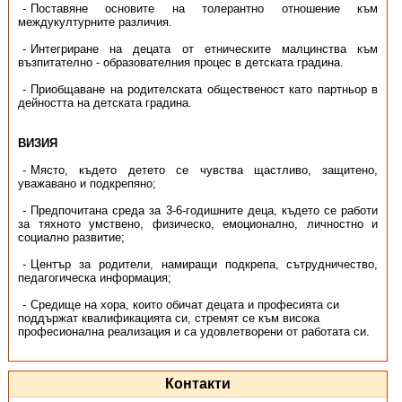
Поставяне основите на толерантно отношение към
междукултурните различия.
Интегриране на децата от етническите малцинства към
възпитателно - образователния процес в детската градина.
Приобщаване на родителската общественост като партньор в
дейността на детската градина.
ВИЗИЯ
Място, където детето се чувства щастливо, защитено,
уважавано и подкрепяно;
Предпочитана среда за 3-6-годишните деца, където се работи
за тяхното умствено, физическо, емоционално, личностно и
социално развитие;
Център за родители, намиращи подкрепа, сътрудничество,
педагогическа информация;
Средище на хора, които обичат децата и професията си
поддържат квалификацията си, стремят се към висока
професионална реализация и са удовлетворени от работата си.
Контакти