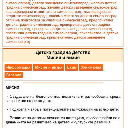
симеоновград
,
детско заведение симеоновград
,
желано детска
градина симеоновград
,
желано детско заведение симеоновград
,
квалифицирани възпитатели симеоновград
,
квалифицирани
педагози симеоновград
,
любимо място за децата симеоновград
,
отлична подготовка за училище симеоновград
,
предпочитана
детска градина симеоновград
,
препоръчана детска градина
симеоновград
,
препоръчано детско заведение симеоновград
,
престижна детска градина симеоновград
,
привлекателна детска
градина симеоновград
,
привлекателно детско заведение
симеоновград
Детска градина Детство
Мисия и визия
Информация
Мисия и визия
Екип
Занимания
Галерия
МИСИЯ
Създаване на благоприятна, позитивна и разнообразна среда
за развитие на всяко дете.
Подкрепа и вяра в потенциалните възможности на всяко дете.
Развитие на детския личностен потенциал, съобразявайки се с
динамиката на развитието на детето и културните различия.