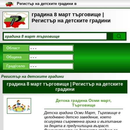
Регистър на детските градини в
България
градина 8 март търговище |
Регистър на детските градини
Област
Община
Град/село
Регистър на детските градини
градина 8 март търговище | Регистър на детските
градини
Детска градина Осми март,
Търговище
Детска градина Осми Март, Търговище е
целодневно детско заведение, което
осигурява съвременна грижа и възпитание
за децата в предучилищна възраст.