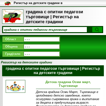
Регистър на детските градини в
България
градина с опитни педагози
търговище | Регистър на
детските градини
Област
Община
Град/село
Регистър на детските градини
градина с опитни педагози търговище | Регистър
на детските градини
Детска градина Осми март,
Търговище
Детска градина Осми Март, Търговище е
целодневно детско заведение, което
осигурява съвременна грижа и възпитание
за децата в предучилищна възраст.