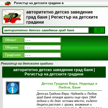
Регистър на детските градини в
България
авторитетно детско заведение
град баня | Регистър на детските
градини
Област
Община
Град/село
Регистър на детските градини
авторитетно детско заведение град баня |
Регистър на детските градини
Детска Градина Вяра, Надежда и
Любов, Баня
Детска Градина Вяра, Надежда и Любов,
град Баня отваря врати още през 1964
година и до днес остава място, където
децата растат с грижа, внимание и